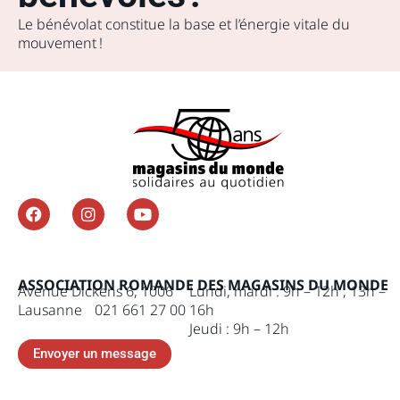
Le bénévolat constitue la base et l’énergie vitale du
mouvement !
ASSOCIATION ROMANDE DES MAGASINS DU MONDE
Avenue Dickens 6, 1006
Lundi, mardi : 9h – 12h , 13h –
Lausanne 021 661 27 00
16h
Jeudi : 9h – 12h
Envoyer un message