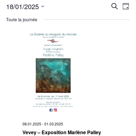
Rech
18/01/2025
Na
Recherche
Jour
Sélectionnez
de
et
une
Toute la journée
date.
vu
navi
Év
de
vues
Évè
08.01.2025
-
01.03.2025
Vevey – Exposition Marlène Palley