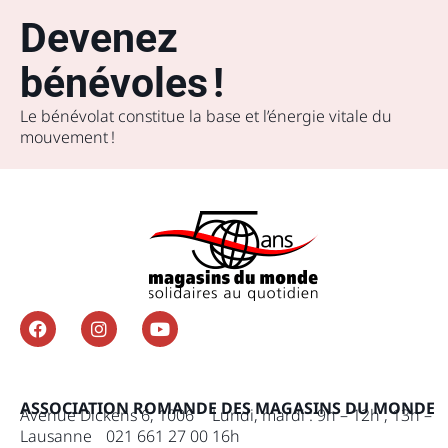
Devenez
bénévoles !
Le bénévolat constitue la base et l’énergie vitale du
mouvement !
ASSOCIATION ROMANDE DES MAGASINS DU MONDE
Avenue Dickens 6, 1006
Lundi, mardi : 9h – 12h , 13h –
Lausanne 021 661 27 00
16h