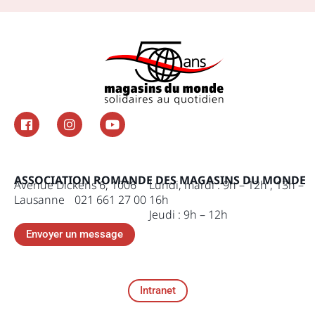
ASSOCIATION ROMANDE DES MAGASINS DU MONDE
Avenue Dickens 6, 1006
Lundi, mardi : 9h – 12h , 13h –
Lausanne 021 661 27 00
16h
Jeudi : 9h – 12h
Envoyer un message
Intranet