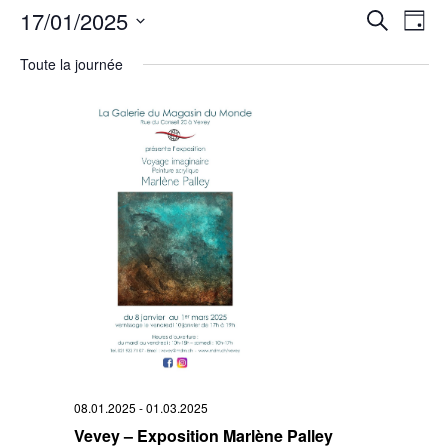
Rech
17/01/2025
Na
Recherche
Jour
Sélectionnez
de
et
une
Toute la journée
date.
vu
navi
Év
de
vues
Évè
08.01.2025
-
01.03.2025
Vevey – Exposition Marlène Palley