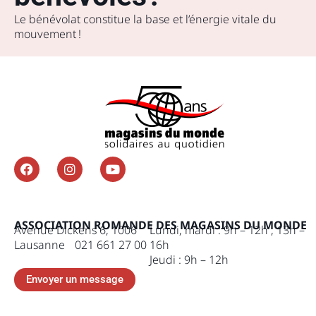
Le bénévolat constitue la base et l’énergie vitale du
mouvement !
ASSOCIATION ROMANDE DES MAGASINS DU MONDE
Avenue Dickens 6, 1006
Lundi, mardi : 9h – 12h , 13h –
Lausanne 021 661 27 00
16h
Jeudi : 9h – 12h
Envoyer un message