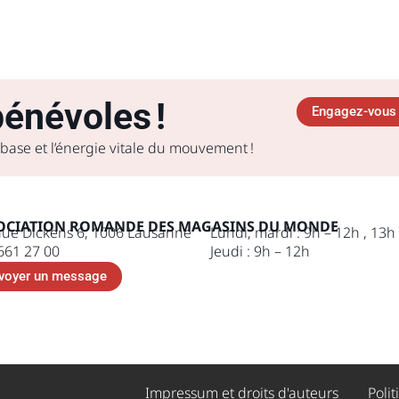
énévoles !
Engagez-vous 
 base et l’énergie vitale du mouvement !
OCIATION ROMANDE DES MAGASINS DU MONDE
ue Dickens 6, 1006 Lausanne
Lundi, mardi : 9h – 12h , 13h
661 27 00
Jeudi : 9h – 12h
voyer un message
Impressum et droits d'auteurs ​
Polit