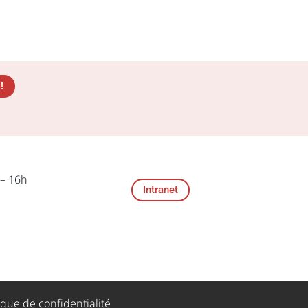
!
 – 16h
Intranet
ique de confidentialité​