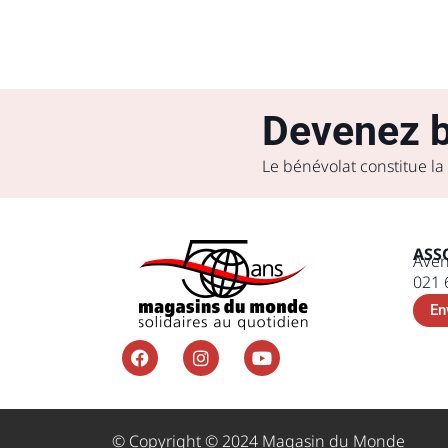
Devenez b
Le bénévolat constitue la
ASS
Aven
021 
En
© Copyright © 2024 Magasin du Monde