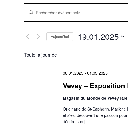
Recherche
Saisir
mot-
clé.
et
Rechercher
Évènements
navigation
par
19.01.2025
mot-
Aujourd’hui
clé.
Sélectionnez
de
une
date.
Toute la journée
vues
Évènements
08.01.2025
-
01.03.2025
Vevey – Exposition 
Magasin du Monde de Vevey
Rue 
Originaire de St-Saphorin, Marlène 
et s'est découvert une passion pour 
décrire son […]