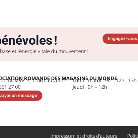
énévoles !
Engagez-vous 
 base et l’énergie vitale du mouvement !
OCIATION ROMANDE DES MAGASINS DU MONDE
ue Dickens 6, 1006 Lausanne
Lundi, mardi : 9h – 12h , 13h
661 27 00
Jeudi : 9h – 12h
voyer un message
Impressum et droits d'auteurs ​
Polit