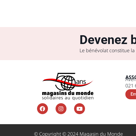
Devenez b
Le bénévolat constitue la
ASS
Aven
021 
En
© Copyright © 2024 Magasin du Monde