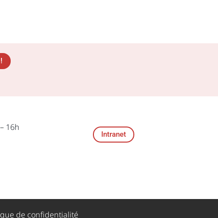
!
 – 16h
Intranet
ique de confidentialité​