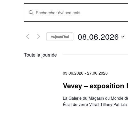
Recherche
Saisir
mot-
clé.
et
Rechercher
Évènements
navigation
par
08.06.2026
mot-
Aujourd’hui
clé.
Sélectionnez
de
une
date.
Toute la journée
vues
Évènements
03.06.2026
-
27.06.2026
Vevey – exposition 
La Galerie du Magasin du Monde de
Éclat de verre Vitrail Tiffany Patric