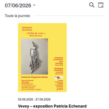
Rech
07/06/2026
Na
Recherche
Jour
Sélectionnez
de
et
une
Toute la journée
date.
vu
navi
Év
de
vues
Évè
03.06.2026
-
27.06.2026
Vevey – exposition Patricia Echenard