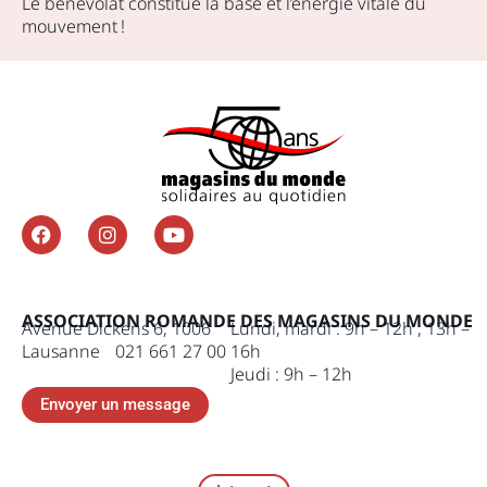
Le bénévolat constitue la base et l’énergie vitale du
mouvement !
ASSOCIATION ROMANDE DES MAGASINS DU MONDE
Avenue Dickens 6, 1006
Lundi, mardi : 9h – 12h , 13h –
Lausanne 021 661 27 00
16h
Jeudi : 9h – 12h
Envoyer un message