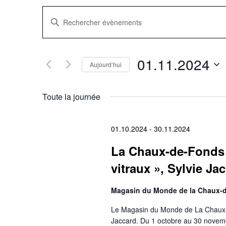
Recherche
Saisir
mot-
clé.
et
Rechercher
Évènements
navigation
par
01.11.2024
mot-
Aujourd’hui
clé.
Sélectionnez
de
une
date.
Toute la journée
vues
Évènements
01.10.2024
-
30.11.2024
La Chaux-de-Fonds 
vitraux », Sylvie Ja
Magasin du Monde de la Chaux
Le Magasin du Monde de La Chaux-de
Jaccard. Du 1 octobre au 30 novem