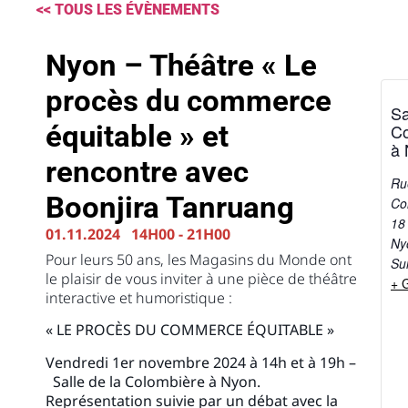
<< TOUS LES ÉVÈNEMENTS
Nyon – Théâtre « Le
procès du commerce
Sa
équitable » et
Co
à 
rencontre avec
Ru
Boonjira Tanruang
Co
18
01.11.2024
14H00
-
21H00
Ny
Pour leurs 50 ans, les Magasins du Monde ont
Su
le plaisir de vous inviter à une pièce de théâtre
+ 
interactive et humoristique :
« LE PROCÈS DU COMMERCE ÉQUITABLE »
Vendredi 1er novembre 2024 à 14h et à 19h –
Salle de la Colombière à Nyon.
Représentation suivie par un débat
avec la