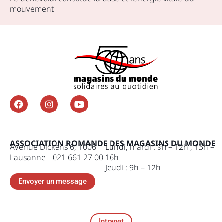
mouvement !
ASSOCIATION ROMANDE DES MAGASINS DU MONDE
Avenue Dickens 6, 1006
Lundi, mardi : 9h – 12h , 13h –
Lausanne 021 661 27 00
16h
Jeudi : 9h – 12h
Envoyer un message
Intranet