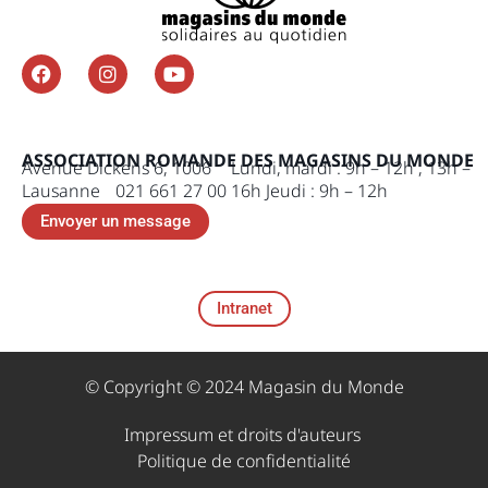
ASSOCIATION ROMANDE DES MAGASINS DU MONDE
Avenue Dickens 6, 1006
Lundi, mardi : 9h – 12h , 13h –
Lausanne 021 661 27 00
16h
Jeudi : 9h – 12h
Envoyer un message
Intranet
© Copyright © 2024 Magasin du Monde
Impressum et droits d'auteurs ​
Politique de confidentialité​