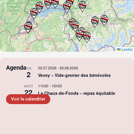
Leaflet
Agenda
02.07.2026
-
29.08.2026
JUIL
2
Vevey – Vide-grenier des bénévoles
11h30
-
15h30
AOÛT
22
La Chaux-de-Fonds – repas équitable
Voir le calendrier