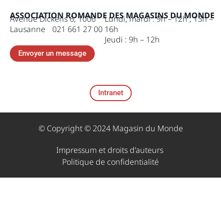
ASSOCIATION ROMANDE DES MAGASINS DU MONDE
Avenue Dickens 6, 1006
Lundi, mardi : 9h – 12h , 13h –
Lausanne 021 661 27 00
16h
Jeudi : 9h – 12h
Envoyer un message
Intranet
© Copyright © 2024 Magasin du Monde
Impressum et droits d'auteurs ​
Politique de confidentialité​