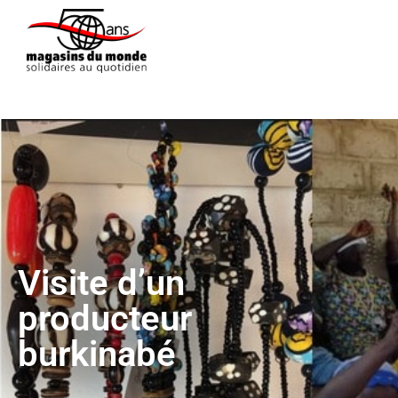
Visite d’un
producteur
burkinabé