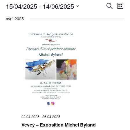
Rech
15/04/2025
 - 
14/06/2025
Na
Recherche
Liste
Sélectionnez
de
et
une
avril 2025
date.
vu
navi
Év
de
vues
Évè
02.04.2025
-
26.04.2025
Vevey – Exposition Michel Byland