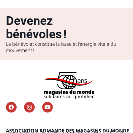
Devenez
bénévoles !
Le bénévolat constitue la base et l’énergie vitale du
mouvement !
ASSOCIATION ROMANDE DES MAGASINS DU MONDE
Avenue Dickens 6, 1006
Lundi, mardi : 9h – 12h , 13h –