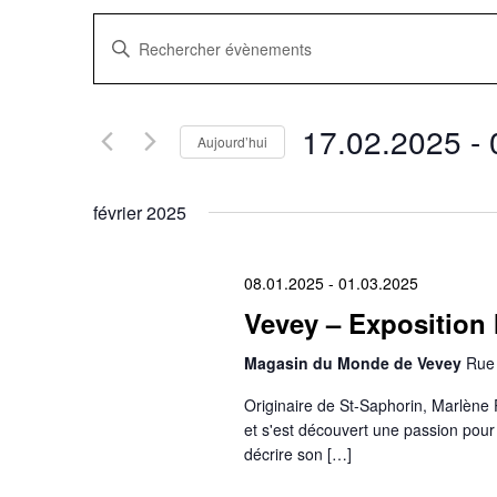
Recherche
Saisir
mot-
clé.
et
Rechercher
Évènements
navigation
par
17.02.2025
 - 
mot-
Aujourd’hui
clé.
Sélectionnez
de
une
date.
février 2025
vues
Évènements
08.01.2025
-
01.03.2025
Vevey – Exposition 
Magasin du Monde de Vevey
Rue 
Originaire de St-Saphorin, Marlène 
et s'est découvert une passion pour 
décrire son […]