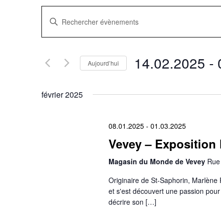
Recherche
Saisir
mot-
clé.
et
Rechercher
Évènements
navigation
par
14.02.2025
 - 
mot-
Aujourd’hui
clé.
Sélectionnez
de
une
date.
février 2025
vues
Évènements
08.01.2025
-
01.03.2025
Vevey – Exposition 
Magasin du Monde de Vevey
Rue 
Originaire de St-Saphorin, Marlène 
et s'est découvert une passion pour 
décrire son […]