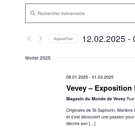
Recherche
Saisir
mot-
clé.
et
Rechercher
Évènements
navigation
par
12.02.2025
 - 
mot-
Aujourd’hui
clé.
Sélectionnez
de
une
date.
février 2025
vues
Évènements
08.01.2025
-
01.03.2025
Vevey – Exposition 
Magasin du Monde de Vevey
Rue 
Originaire de St-Saphorin, Marlène 
et s'est découvert une passion pour 
décrire son […]