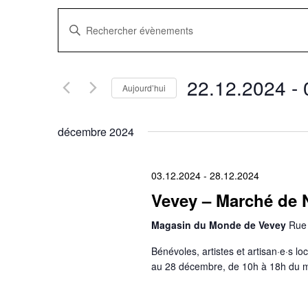
Recherche
Saisir
mot-
clé.
et
Rechercher
Évènements
navigation
par
22.12.2024
 - 
mot-
Aujourd’hui
clé.
Sélectionnez
de
une
date.
décembre 2024
vues
Évènements
03.12.2024
-
28.12.2024
Vevey – Marché de N
Magasin du Monde de Vevey
Rue 
Bénévoles, artistes et artisan·e·s 
au 28 décembre, de 10h à 18h du m