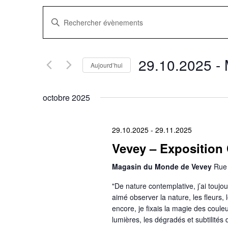
Recherche
Saisir
mot-
clé.
et
Rechercher
Évènements
navigation
par
29.10.2025
 - 
mot-
Aujourd’hui
clé.
Sélectionnez
de
une
date.
octobre 2025
vues
Évènements
29.10.2025
-
29.11.2025
Vevey – Exposition 
Magasin du Monde de Vevey
Rue 
"De nature contemplative, j’ai toujo
aimé observer la nature, les fleurs, 
encore, je fixais la magie des couleu
lumières, les dégradés et subtilités