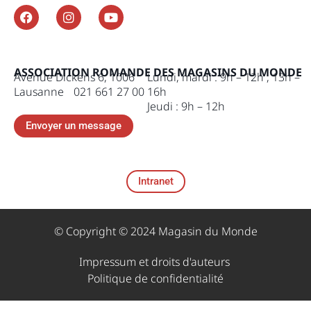
ASSOCIATION ROMANDE DES MAGASINS DU MONDE
Avenue Dickens 6, 1006
Lundi, mardi : 9h – 12h , 13h –
Lausanne 021 661 27 00
16h
Jeudi : 9h – 12h
Envoyer un message
Intranet
© Copyright © 2024 Magasin du Monde
Impressum et droits d'auteurs ​
Politique de confidentialité​