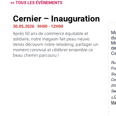
<< TOUS LES ÉVÈNEMENTS
Cernier – Inauguration
30.05.2026
9H00
-
12H00
M
Après 50 ans de commerce équitable et
d
solidaire, notre magasin fait peau neuve.
M
Venez découvrir notre relooking, partager un
d
moment convivial et célébrer ensemble ce
Ce
beau chemin parcouru !
Ru
Fr
So
Ce
20
Sw
+ 
Ma