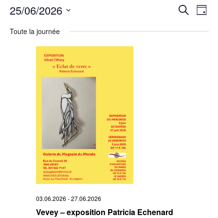
Rech
25/06/2026
Na
Recherche
Jour
Sélectionnez
de
et
une
Toute la journée
date.
vu
navi
Év
de
vues
Évè
03.06.2026
-
27.06.2026
Vevey – exposition Patricia Echenard