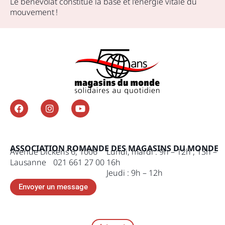
Le bénévolat constitue la base et l’énergie vitale du
mouvement !
ASSOCIATION ROMANDE DES MAGASINS DU MONDE
Avenue Dickens 6, 1006
Lundi, mardi : 9h – 12h , 13h –
Lausanne 021 661 27 00
16h
Jeudi : 9h – 12h
Envoyer un message