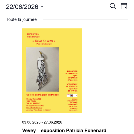
Rech
22/06/2026
Na
Recherche
Jour
Sélectionnez
de
et
une
Toute la journée
date.
vu
navi
Év
de
vues
Évè
03.06.2026
-
27.06.2026
Vevey – exposition Patricia Echenard