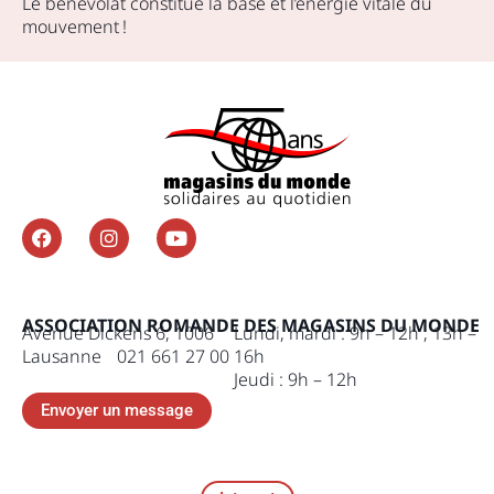
Le bénévolat constitue la base et l’énergie vitale du
mouvement !
ASSOCIATION ROMANDE DES MAGASINS DU MONDE
Avenue Dickens 6, 1006
Lundi, mardi : 9h – 12h , 13h –
Lausanne 021 661 27 00
16h
Jeudi : 9h – 12h
Envoyer un message