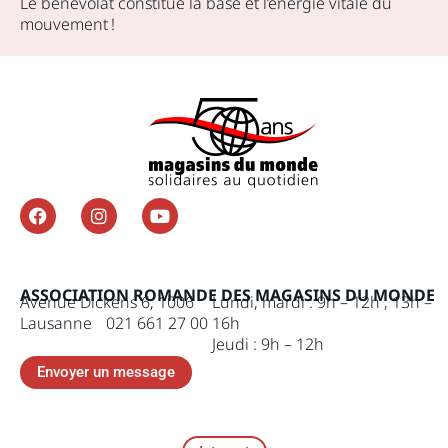
Le bénévolat constitue la base et l’énergie vitale du
mouvement !
ASSOCIATION ROMANDE DES MAGASINS DU MONDE
Avenue Dickens 6, 1006
Lundi, mardi : 9h – 12h , 13h –
Lausanne 021 661 27 00
16h
Jeudi : 9h – 12h
Envoyer un message