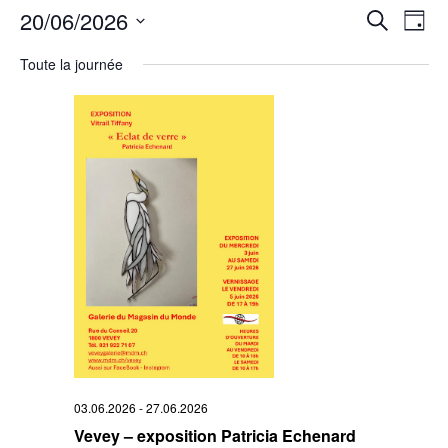
Rech
20/06/2026
Na
Recherche
Jour
Sélectionnez
de
et
une
Toute la journée
date.
vu
navi
Év
de
vues
Évè
03.06.2026
-
27.06.2026
Vevey – exposition Patricia Echenard