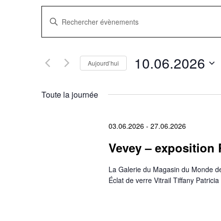
Recherche
Saisir
mot-
clé.
et
Rechercher
Évènements
navigation
par
10.06.2026
mot-
Aujourd’hui
clé.
Sélectionnez
de
une
date.
Toute la journée
vues
Évènements
03.06.2026
-
27.06.2026
Vevey – exposition 
La Galerie du Magasin du Monde de
Éclat de verre Vitrail Tiffany Patric