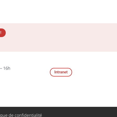
!
 – 16h
Intranet
ique de confidentialité​