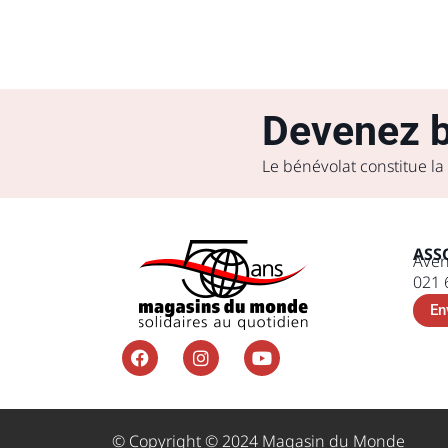
Devenez b
Le bénévolat constitue la
ASS
Aven
021 
En
© Copyright © 2024 Magasin du Monde