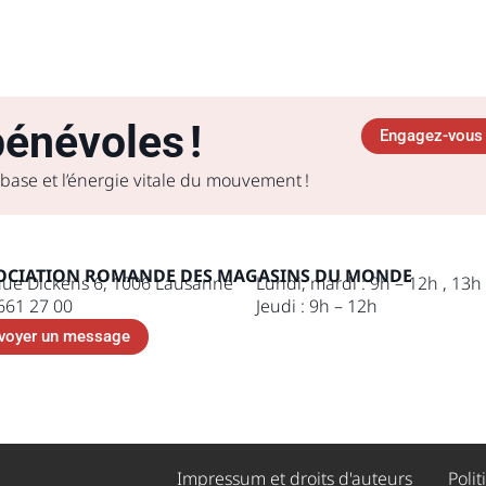
énévoles !
Engagez-vous 
 base et l’énergie vitale du mouvement !
OCIATION ROMANDE DES MAGASINS DU MONDE
ue Dickens 6, 1006 Lausanne
Lundi, mardi : 9h – 12h , 13h
661 27 00
Jeudi : 9h – 12h
voyer un message
Impressum et droits d'auteurs ​
Polit