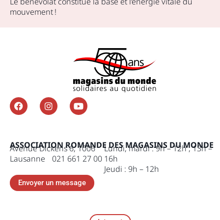
Le bénévolat constitue la base et l’énergie vitale du
mouvement !
ASSOCIATION ROMANDE DES MAGASINS DU MONDE
Avenue Dickens 6, 1006
Lundi, mardi : 9h – 12h , 13h –
Lausanne 021 661 27 00
16h
Jeudi : 9h – 12h
Envoyer un message