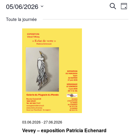
Rech
05/06/2026
Na
Recherche
Jour
Sélectionnez
de
et
une
Toute la journée
date.
vu
navi
Év
de
vues
Évè
03.06.2026
-
27.06.2026
Vevey – exposition Patricia Echenard