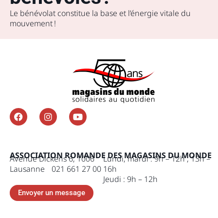
Le bénévolat constitue la base et l’énergie vitale du
mouvement !
ASSOCIATION ROMANDE DES MAGASINS DU MONDE
Avenue Dickens 6, 1006
Lundi, mardi : 9h – 12h , 13h –
Lausanne 021 661 27 00
16h
Jeudi : 9h – 12h
Envoyer un message