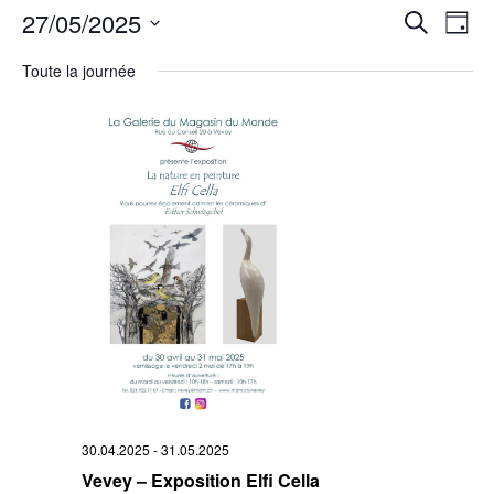
Rech
27/05/2025
Na
Recherche
Jour
Sélectionnez
de
et
une
Toute la journée
date.
vu
navi
Év
de
vues
Évè
30.04.2025
-
31.05.2025
Vevey – Exposition Elfi Cella