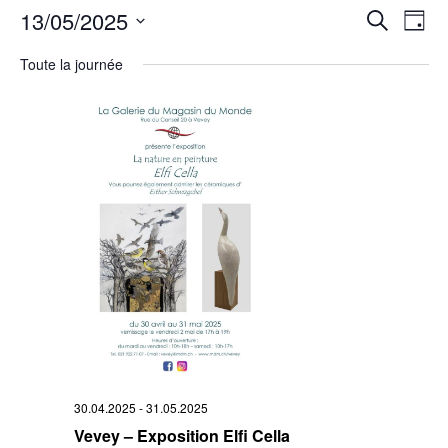
Rech
13/05/2025
Na
Recherche
Jour
Sélectionnez
de
et
une
Toute la journée
date.
vu
navi
Év
de
vues
Évè
30.04.2025
-
31.05.2025
Vevey – Exposition Elfi Cella