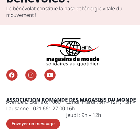
Le bénévolat constitue la base et l’énergie vitale du
mouvement !
ASSOCIATION ROMANDE DES MAGASINS DU MONDE
Avenue Dickens 6, 1006
Lundi, mardi : 9h – 12h , 13h –
Lausanne 021 661 27 00
16h
Jeudi : 9h – 12h
Envoyer un message