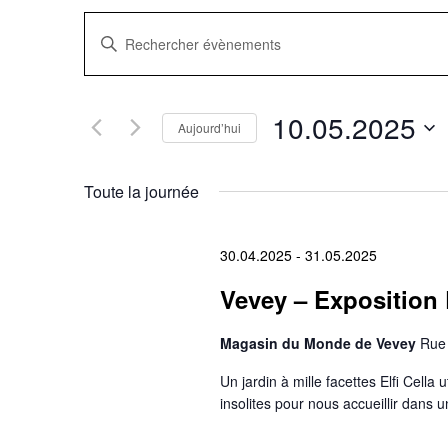
Recherche
Saisir
mot-
clé.
et
Rechercher
Évènements
navigation
par
10.05.2025
mot-
Aujourd’hui
clé.
Sélectionnez
de
une
date.
Toute la journée
vues
Évènements
30.04.2025
-
31.05.2025
Vevey – Exposition E
Magasin du Monde de Vevey
Rue 
Un jardin à mille facettes Elfi Cella 
insolites pour nous accueillir dans u