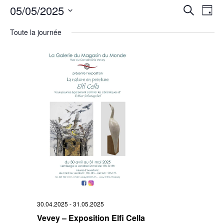
Rech
05/05/2025
Na
Recherche
Jour
Sélectionnez
de
et
une
Toute la journée
date.
vu
navi
Év
de
vues
Évè
30.04.2025
-
31.05.2025
Vevey – Exposition Elfi Cella