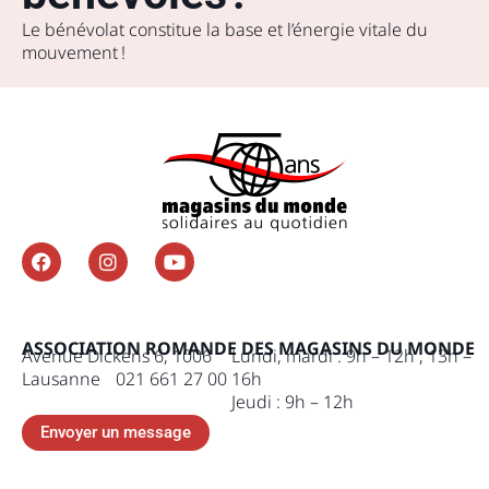
Le bénévolat constitue la base et l’énergie vitale du
mouvement !
ASSOCIATION ROMANDE DES MAGASINS DU MONDE
Avenue Dickens 6, 1006
Lundi, mardi : 9h – 12h , 13h –
Lausanne 021 661 27 00
16h
Jeudi : 9h – 12h
Envoyer un message