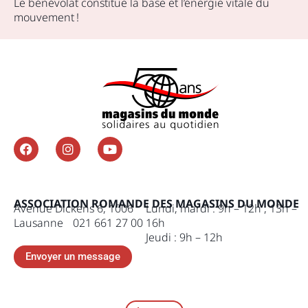
Le bénévolat constitue la base et l’énergie vitale du
mouvement !
ASSOCIATION ROMANDE DES MAGASINS DU MONDE
Avenue Dickens 6, 1006
Lundi, mardi : 9h – 12h , 13h –
Lausanne 021 661 27 00
16h
Jeudi : 9h – 12h
Envoyer un message