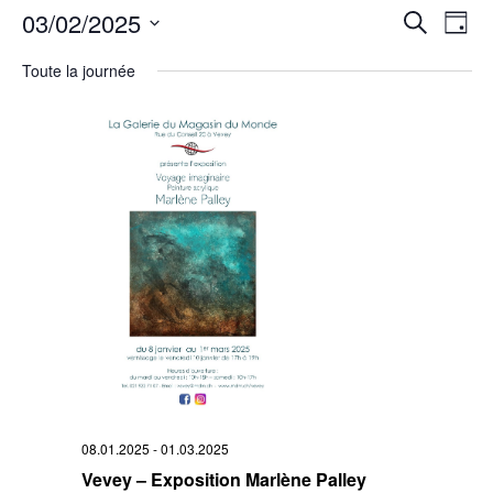
Rech
03/02/2025
Na
Recherche
Jour
Sélectionnez
de
et
une
Toute la journée
date.
vu
navi
Év
de
vues
Évè
08.01.2025
-
01.03.2025
Vevey – Exposition Marlène Palley