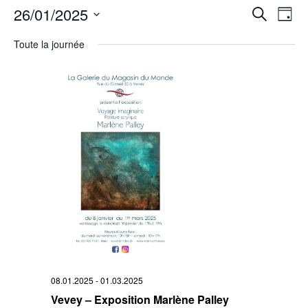
Rech
26/01/2025
Na
Recherche
Jour
Sélectionnez
de
et
une
Toute la journée
date.
vu
navi
Év
de
vues
Évè
08.01.2025
-
01.03.2025
Vevey – Exposition Marlène Palley