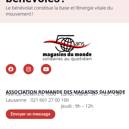
Le bénévolat constitue la base et l’énergie vitale du
mouvement !
ASSOCIATION ROMANDE DES MAGASINS DU MONDE
Avenue Dickens 6, 1006
Lundi, mardi : 9h – 12h , 13h –
Lausanne 021 661 27 00
16h
Jeudi : 9h – 12h
Envoyer un message