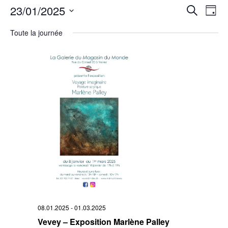
Rech
23/01/2025
Na
Recherche
Jour
Sélectionnez
de
et
une
Toute la journée
date.
vu
navi
Év
de
vues
Évè
08.01.2025
-
01.03.2025
Vevey – Exposition Marlène Palley