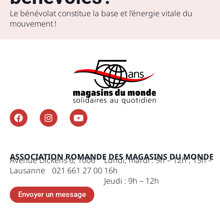
Le bénévolat constitue la base et l’énergie vitale du
mouvement !
ASSOCIATION ROMANDE DES MAGASINS DU MONDE
Avenue Dickens 6, 1006
Lundi, mardi : 9h – 12h , 13h –
Lausanne 021 661 27 00
16h
Jeudi : 9h – 12h
Envoyer un message