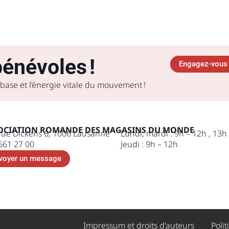
énévoles !
Engagez-vous 
 base et l’énergie vitale du mouvement !
OCIATION ROMANDE DES MAGASINS DU MONDE
ue Dickens 6, 1006 Lausanne
Lundi, mardi : 9h – 12h , 13h
661 27 00
Jeudi : 9h – 12h
voyer un message
Impressum et droits d'auteurs ​
Polit