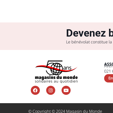
Devenez b
Le bénévolat constitue la
ASS
Aven
021 
En
© Copyright © 2024 Magasin du Monde