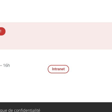
!
 – 16h
Intranet
ique de confidentialité​