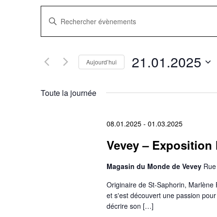
Recherche
Saisir
mot-
clé.
et
Rechercher
Évènements
navigation
par
21.01.2025
mot-
Aujourd’hui
clé.
Sélectionnez
de
une
date.
Toute la journée
vues
Évènements
08.01.2025
-
01.03.2025
Vevey – Exposition 
Magasin du Monde de Vevey
Rue 
Originaire de St-Saphorin, Marlène 
et s'est découvert une passion pour 
décrire son […]