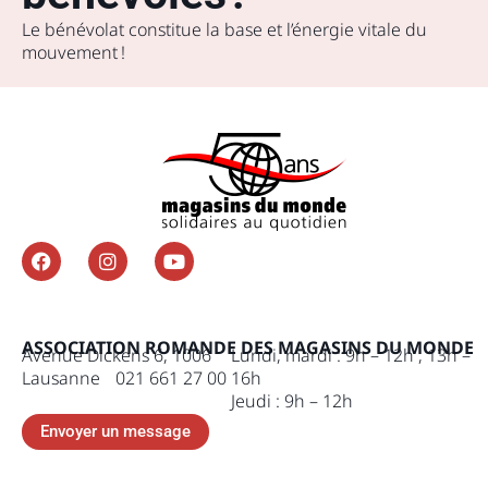
Le bénévolat constitue la base et l’énergie vitale du
mouvement !
ASSOCIATION ROMANDE DES MAGASINS DU MONDE
Avenue Dickens 6, 1006
Lundi, mardi : 9h – 12h , 13h –
Lausanne 021 661 27 00
16h
Jeudi : 9h – 12h
Envoyer un message