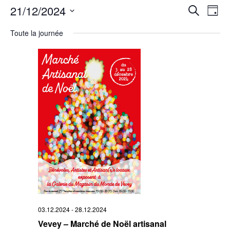
Rech
21/12/2024
Na
Recherche
Jour
Sélectionnez
de
et
une
Toute la journée
date.
vu
navi
Év
de
vues
Évè
03.12.2024
-
28.12.2024
Vevey – Marché de Noël artisanal