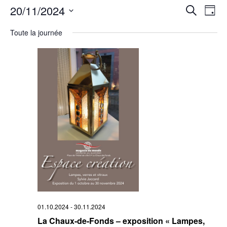
Rech
20/11/2024
Na
Recherche
Jour
Sélectionnez
de
et
une
Toute la journée
date.
vu
navi
Év
de
vues
Évè
01.10.2024
-
30.11.2024
La Chaux-de-Fonds – exposition « Lampes,