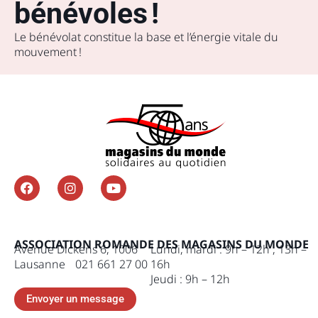
bénévoles !
Le bénévolat constitue la base et l’énergie vitale du
mouvement !
ASSOCIATION ROMANDE DES MAGASINS DU MONDE
Avenue Dickens 6, 1006
Lundi, mardi : 9h – 12h , 13h –
Lausanne 021 661 27 00
16h
Jeudi : 9h – 12h
Envoyer un message