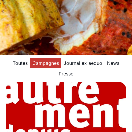
Toutes
Campagnes
Journal ex aequo
News
Presse