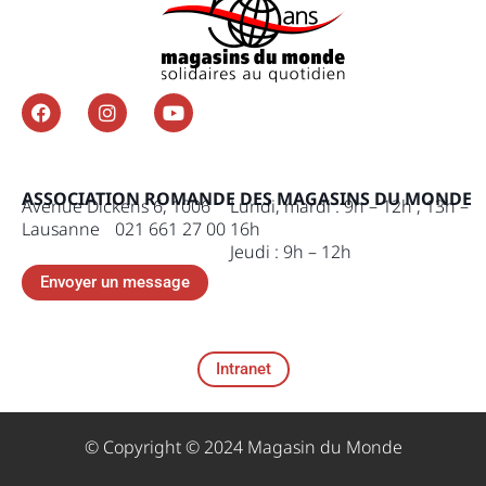
ASSOCIATION ROMANDE DES MAGASINS DU MONDE
Avenue Dickens 6, 1006
Lundi, mardi : 9h – 12h , 13h –
Lausanne 021 661 27 00
16h
Jeudi : 9h – 12h
Envoyer un message
Intranet
© Copyright © 2024 Magasin du Monde