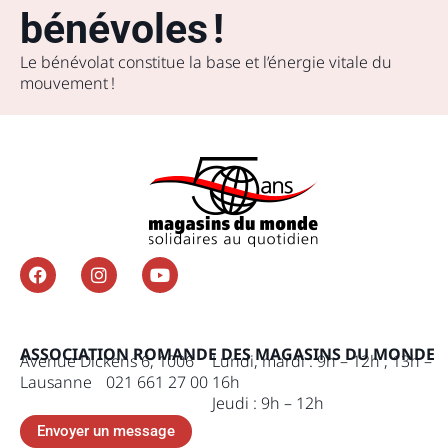
bénévoles !
Le bénévolat constitue la base et l’énergie vitale du
mouvement !
ASSOCIATION ROMANDE DES MAGASINS DU MONDE
Avenue Dickens 6, 1006
Lundi, mardi : 9h – 12h , 13h –
Lausanne 021 661 27 00
16h
Jeudi : 9h – 12h
Envoyer un message