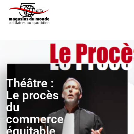
Théâtre :
Le procès
du
commerce
équitable