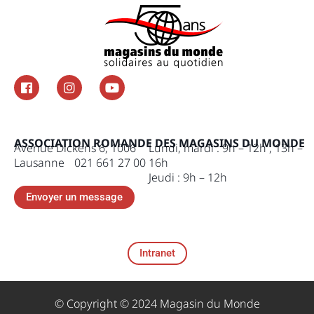
ASSOCIATION ROMANDE DES MAGASINS DU MONDE
Avenue Dickens 6, 1006
Lundi, mardi : 9h – 12h , 13h –
Lausanne 021 661 27 00
16h
Jeudi : 9h – 12h
Envoyer un message
Intranet
© Copyright © 2024 Magasin du Monde