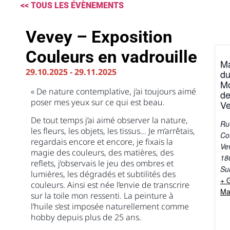
<< TOUS LES ÉVÈNEMENTS
Vevey – Exposition
Couleurs en vadrouille
M
29.10.2025
-
29.11.2025
d
M
« De nature contemplative, j’ai toujours aimé
d
poser mes yeux sur ce qui est beau.
V
De tout temps j’ai aimé observer la nature,
Ru
les fleurs, les objets, les tissus… Je m’arrêtais,
Co
regardais encore et encore, je fixais la
Ve
magie des couleurs, des matières, des
18
reflets, j’observais le jeu des ombres et
Su
lumières, les dégradés et subtilités des
+ 
couleurs. Ainsi est née l’envie de transcrire
Ma
sur la toile mon ressenti. La peinture à
l’huile s’est imposée naturellement comme
hobby depuis plus de 25 ans.