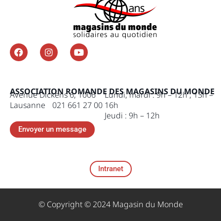
ASSOCIATION ROMANDE DES MAGASINS DU MONDE
Avenue Dickens 6, 1006
Lundi, mardi : 9h – 12h , 13h –
Lausanne 021 661 27 00
16h
Jeudi : 9h – 12h
Envoyer un message
Intranet
© Copyright © 2024 Magasin du Monde