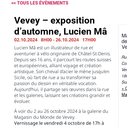
<< TOUS LES ÉVÈNEMENTS
Vevey – exposition
d’automne, Lucien Mâ
M
02.10.2024
8H00
-
26.10.2024
17H00
d
V
Lucien Mâ est un illustrateur de rue et
aventurier à vélo originaire de Châtel-St-Denis.
Ru
Depuis ses 16 ans, il parcourt les routes suisses
Co
et européennes, alliant voyage et création
Ve
artistique. Son cheval d’acier le mène jusqu’en
18
Sicile, où l’art de rue a su transformer sa
Su
passion du dessin en véritable vocation.
+ 
Aujourd’hui, il partage ses œuvres dans la rue
Ma
et les galeries, laissant ses créations grandir et
évoluer.
À voir du 2 au 26 octobre 2024 à la galerie du
Magasin du Monde de Vevey.
Vernissage le vendredi 4 octobre de 17h à