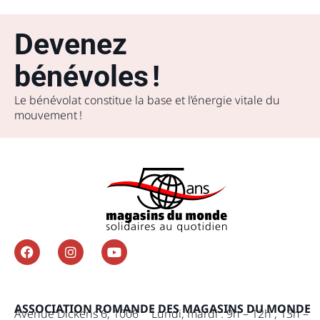
Devenez
bénévoles !
Le bénévolat constitue la base et l’énergie vitale du
mouvement !
ASSOCIATION ROMANDE DES MAGASINS DU MONDE
Avenue Dickens 6, 1006
Lundi, mardi : 9h – 12h , 13h –