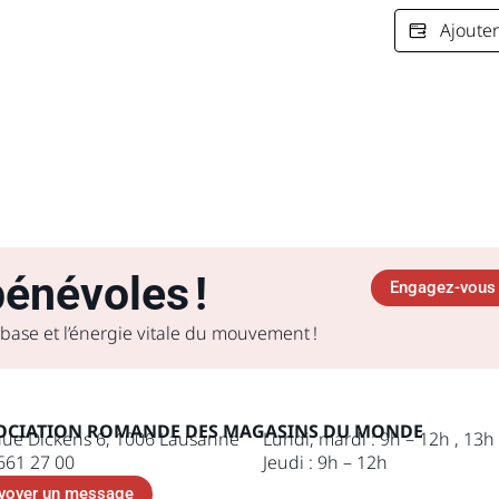
Ajoute
énévoles !
Engagez-vous 
 base et l’énergie vitale du mouvement !
OCIATION ROMANDE DES MAGASINS DU MONDE
ue Dickens 6, 1006 Lausanne
Lundi, mardi : 9h – 12h , 13h
661 27 00
Jeudi : 9h – 12h
voyer un message