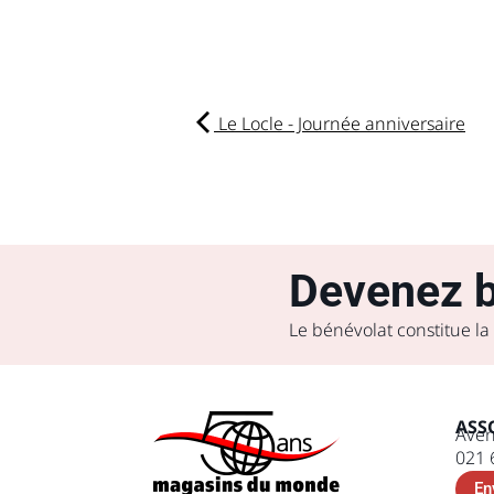
Le Locle - Journée anniversaire
Devenez b
Le bénévolat constitue la
ASS
Aven
021 
En