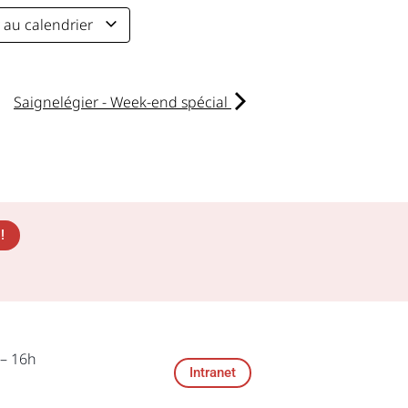
r au calendrier
Saignelégier - Week-end spécial
!
 – 16h
Intranet