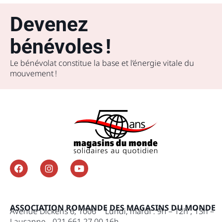
Devenez
bénévoles !
Le bénévolat constitue la base et l’énergie vitale du
mouvement !
ASSOCIATION ROMANDE DES MAGASINS DU MONDE
Avenue Dickens 6, 1006
Lundi, mardi : 9h – 12h , 13h –
Lausanne 021 661 27 00
16h