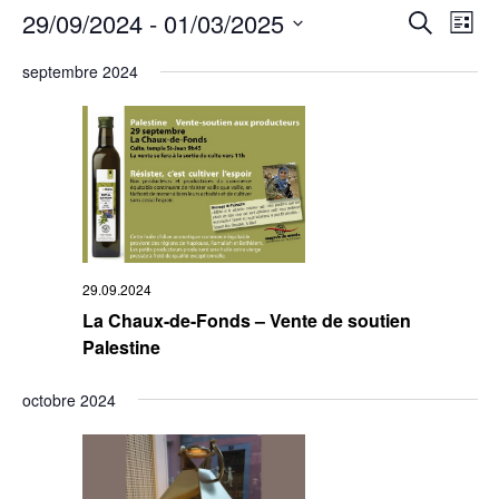
Rech
29/09/2024
 - 
01/03/2025
Na
Recherche
Liste
Sélectionnez
de
et
une
septembre 2024
date.
vu
navi
Év
de
vues
Évè
29.09.2024
La Chaux-de-Fonds – Vente de soutien
Palestine
octobre 2024