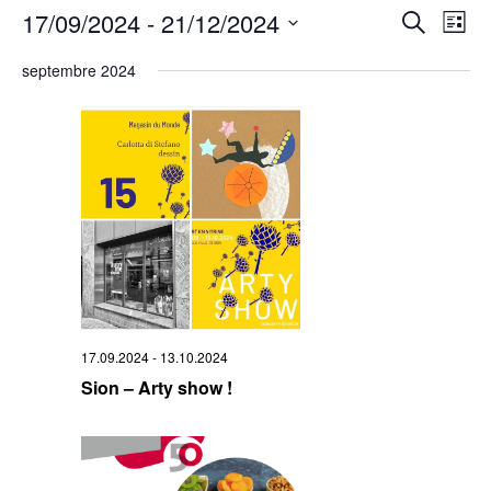
Rech
17/09/2024
 - 
21/12/2024
Na
Recherche
Liste
Sélectionnez
de
et
une
septembre 2024
date.
vu
navi
Év
de
vues
Évè
17.09.2024
-
13.10.2024
Sion – Arty show !