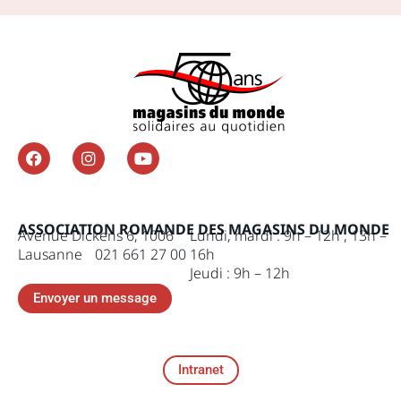
ASSOCIATION ROMANDE DES MAGASINS DU MONDE
Avenue Dickens 6, 1006
Lundi, mardi : 9h – 12h , 13h –
Lausanne 021 661 27 00
16h
Jeudi : 9h – 12h
Envoyer un message
Intranet