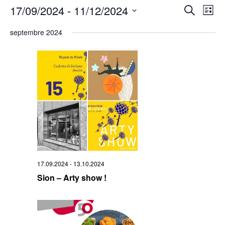
Rech
17/09/2024
 - 
11/12/2024
Na
Recherche
Liste
Sélectionnez
de
et
une
septembre 2024
date.
vu
navi
Év
de
vues
Évè
17.09.2024
-
13.10.2024
Sion – Arty show !