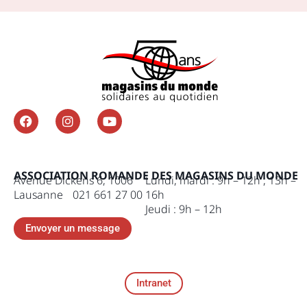
ASSOCIATION ROMANDE DES MAGASINS DU MONDE
Avenue Dickens 6, 1006
Lundi, mardi : 9h – 12h , 13h –
Lausanne 021 661 27 00
16h
Jeudi : 9h – 12h
Envoyer un message
Intranet